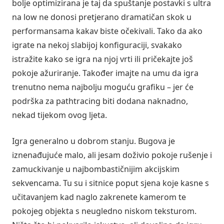
bolje optimizirana je taj da spuštanje postavki s ultra
na low ne donosi pretjerano dramatičan skok u
performansama kakav biste očekivali. Tako da ako
igrate na nekoj slabijoj konfiguraciji, svakako
istražite kako se igra na njoj vrti ili pričekajte još
pokoje ažuriranje. Također imajte na umu da igra
trenutno nema najbolju moguću grafiku – jer će
podrška za pathtracing biti dodana naknadno,
nekad tijekom ovog ljeta.
Igra generalno u dobrom stanju. Bugova je
iznenađujuće malo, ali jesam doživio pokoje rušenje i
zamuckivanje u najbombastičnijim akcijskim
sekvencama. Tu su i sitnice poput sjena koje kasne s
učitavanjem kad naglo zakrenete kamerom te
pokojeg objekta s neugledno niskom teksturom.