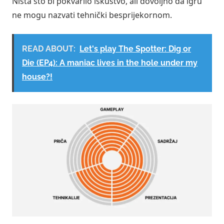
Ništa što bi pokvarilo iskustvo, ali dovoljno da igru
ne mogu nazvati tehnički besprijekornom.
READ ABOUT:
Let's play The Spotter: Dig or
Die (EP4): A maniac lives in the hole under my
house?!