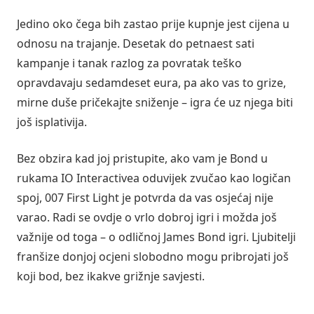
Jedino oko čega bih zastao prije kupnje jest cijena u
odnosu na trajanje. Desetak do petnaest sati
kampanje i tanak razlog za povratak teško
opravdavaju sedamdeset eura, pa ako vas to grize,
mirne duše pričekajte sniženje – igra će uz njega biti
još isplativija.
Bez obzira kad joj pristupite, ako vam je Bond u
rukama IO Interactivea oduvijek zvučao kao logičan
spoj, 007 First Light je potvrda da vas osjećaj nije
varao. Radi se ovdje o vrlo dobroj igri i možda još
važnije od toga – o odličnoj James Bond igri. Ljubitelji
franšize donjoj ocjeni slobodno mogu pribrojati još
koji bod, bez ikakve grižnje savjesti.