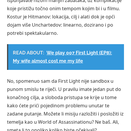
ispunjavate nizom manjih zadataka, uz komplikacije
koje pristižu točno onim tempom kojim bi i u filmu.
Kostur je Hitmanov: lokacija, cilj i alati dok je opći
dojam više Unchartedov: linearno, dozirano i po
potrebi spektakularno.
READ ABOUT:
We play 007 First Light (EP8):
My wife almost cost me my life
No, spomenuo sam da First Light nije sandbox u
punom smislu te riječi. U pravilu imate jedan put do
konačnog cilja, a sloboda pristupa se krije u tome
kako ćete prići pojedinom problemu unutar te
zadane putanje. Možete li misiju razložiti i posložiti iz
temelja kao u World of Assassinationu? Ne baš. Ali,
smeta li to onoliko koliko biste očekivali?