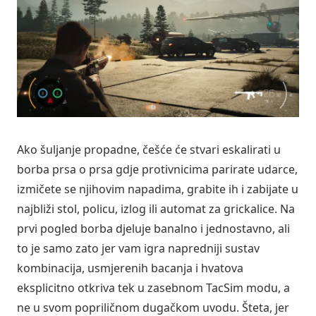
Ako šuljanje propadne, češće će stvari eskalirati u
borba prsa o prsa gdje protivnicima parirate udarce,
izmičete se njihovim napadima, grabite ih i zabijate u
najbliži stol, policu, izlog ili automat za grickalice. Na
prvi pogled borba djeluje banalno i jednostavno, ali
to je samo zato jer vam igra napredniji sustav
kombinacija, usmjerenih bacanja i hvatova
eksplicitno otkriva tek u zasebnom TacSim modu, a
ne u svom popriličnom dugačkom uvodu. Šteta, jer