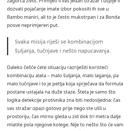
zagorča život. Primijeti li vas jedan stražar i uspije li
dozvati pojačanje imate izbor pokositi ih sve u
Rambo maniri, ali to je često mukotrpan i za Bonda
posve neprimjeren put.
Svaka misija riješi se kombinacijom
šuljanja, tučnjave i nešto napucavanja.
Daleko češće ćete situaciju razriješiti koristeći
kombinaciju alata – malo šuljanja, malo laganja, pa
malo tučnjave i to je petlja koja sprječava da formula
postane ustajala na duže staze. Šteta je samo što
logika detekcije protivnika zna biti nedosljedna: čas
vas stražar opazi gotovo prije nego ste ušli u
prostoriju, čas mirno gleda u zid dok tri metra dalje
mlatite pola njegove kolege. Nije to nešto što će vam