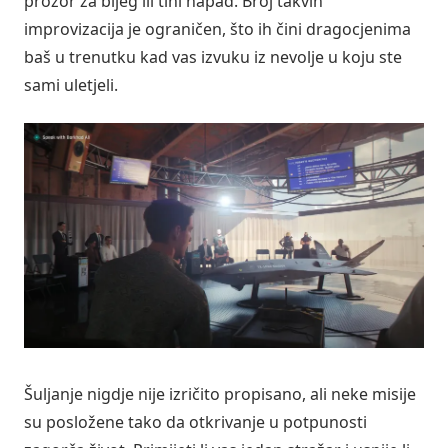
prozor za bijeg ili tihi napad. Broj takvih
improvizacija je ograničen, što ih čini dragocjenima
baš u trenutku kad vas izvuku iz nevolje u koju ste
sami uletjeli.
Šuljanje nigdje nije izričito propisano, ali neke misije
su posložene tako da otkrivanje u potpunosti