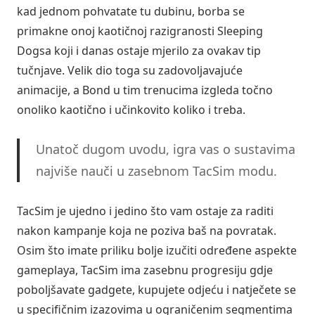
kad jednom pohvatate tu dubinu, borba se
primakne onoj kaotičnoj razigranosti Sleeping
Dogsa koji i danas ostaje mjerilo za ovakav tip
tučnjave. Velik dio toga su zadovoljavajuće
animacije, a Bond u tim trenucima izgleda točno
onoliko kaotično i učinkovito koliko i treba.
Unatoč dugom uvodu, igra vas o sustavima
najviše nauči u zasebnom TacSim modu.
TacSim je ujedno i jedino što vam ostaje za raditi
nakon kampanje koja ne poziva baš na povratak.
Osim što imate priliku bolje izučiti određene aspekte
gameplaya, TacSim ima zasebnu progresiju gdje
poboljšavate gadgete, kupujete odjeću i natječete se
u specifičnim izazovima u ograničenim segmentima