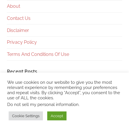
About
Contact Us
Disclaimer
Privacy Policy
Terms And Conditions Of Use
Recent Posts
We use cookies on our website to give you the most
Everything you need to know about the Android 18
relevant experience by remembering your preferences
and repeat visits. By clicking “Accept”, you consent to the
update
use of ALL the cookies.
Do not sell my personal information
.
Check out what changes EA Sports FC 27 announces
for its gameplay (video)
Cookie Settings
Accept
KGM Musso Grand arrived in Croatian showrooms at a