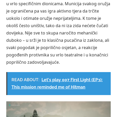
u vrlo specifičnim dionicama. Municija svakog oružja
je ograničena pa vas igra aktivno tjera da trčite
uokolo i otimate oružje neprijateljima. K tome je
okoliš često uništiv, tako da ni iza zida nećete čučati
dovijeka. Nije sve to skupa naročito mehanički
duboko – u srži je to klasična pucačina iz zaklona, ali
svaki pogodak je poprilično osjetan, a reakcije
pogođenih protivnika su vrlo teatralne i u konačnici
poprilično zadovoljavajuće.
READ ABOUT:
Let's play 007 First Light (EP3):
This mission reminded me of Hitman