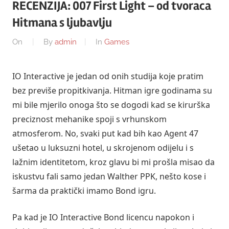
RECENZIJA: 007 First Light – od tvoraca
Hitmana s ljubavlju
On
By
admin
In
Games
IO Interactive je jedan od onih studija koje pratim
bez previše propitkivanja. Hitman igre godinama su
mi bile mjerilo onoga što se dogodi kad se kirurška
preciznost mehanike spoji s vrhunskom
atmosferom. No, svaki put kad bih kao Agent 47
ušetao u luksuzni hotel, u skrojenom odijelu i s
lažnim identitetom, kroz glavu bi mi prošla misao da
iskustvu fali samo jedan Walther PPK, nešto kose i
šarma da praktički imamo Bond igru.
Pa kad je IO Interactive Bond licencu napokon i