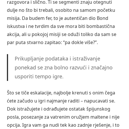
razgovora i slično. Ti se segmenti znaju otegnuti
dulje no što bi trebali, osobito na samom početku
misija. Da budem fer, to je autentičan dio Bond
iskustva i ne tvrdim da sve mora biti bombastična
akcija, ali u pokojoj misiji se oduži toliko da sam se
par puta stvarno zapitao: “pa dokle više?”.
Prikupljanje podataka i istraživanje
ponekad se zna bolno razvući i značajno
usporiti tempo igre.
Što se tiče eskalacije, najbolje krenuti s onim čega
ćete začudo u igri najmanje raditi – napucavati se.
Dok istražujete i odrađujete ostatak špijunskog
posla, posezanje za vatrenim oružjem maltene i nije
opcija. Igra vam ga nudi tek kao zadnje rješenje, i to