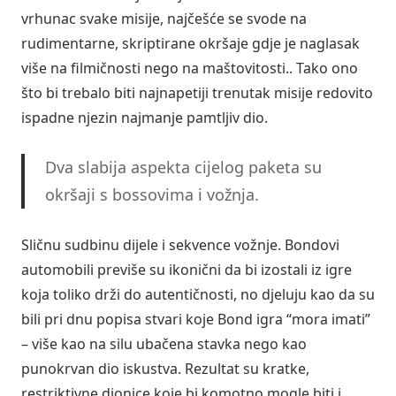
vrhunac svake misije, najčešće se svode na
rudimentarne, skriptirane okršaje gdje je naglasak
više na filmičnosti nego na maštovitosti.. Tako ono
što bi trebalo biti najnapetiji trenutak misije redovito
ispadne njezin najmanje pamtljiv dio.
Dva slabija aspekta cijelog paketa su
okršaji s bossovima i vožnja.
Sličnu sudbinu dijele i sekvence vožnje. Bondovi
automobili previše su ikonični da bi izostali iz igre
koja toliko drži do autentičnosti, no djeluju kao da su
bili pri dnu popisa stvari koje Bond igra “mora imati”
– više kao na silu ubačena stavka nego kao
punokrvan dio iskustva. Rezultat su kratke,
restriktivne dionice koje bi komotno mogle biti i