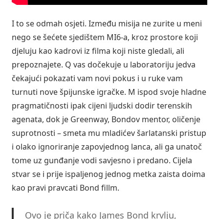
I to se odmah osjeti. Između misija ne zurite u meni
nego se šećete sjedištem MI6-a, kroz prostore koji
djeluju kao kadrovi iz filma koji niste gledali, ali
prepoznajete. Q vas dočekuje u laboratoriju jedva
čekajući pokazati vam novi pokus i u ruke vam
turnuti nove špijunske igračke. M ispod svoje hladne
pragmatičnosti ipak cijeni ljudski dodir terenskih
agenata, dok je Greenway, Bondov mentor, oličenje
suprotnosti – smeta mu mladićev šarlatanski pristup
i olako ignoriranje zapovjednog lanca, ali ga unatoč
tome uz gunđanje vodi savjesno i predano. Cijela
stvar se i prije ispaljenog jednog metka zaista doima
kao pravi pravcati Bond fillm.
Ovo je priča kako James Bond krvlju,