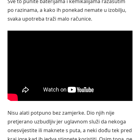
Sve to punite baterijama i kemikalijama razasutim
po razinama, a kako ih ponekad nemate u izobilju,
svaka upotreba traži malo računice.
Nisu alati potpuno bez zamjerke. Dio njih nije
pretjerano uzbudljiv jer uglavnom služi da nekoga
onesvijestite ili maknete s puta, a neki dođu tek pred
kraj igre kad ih jedva stignete koristiti. Osim toga, ne