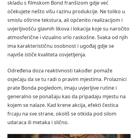
skladu s filmskom Bond franšizom gdje već
očekujete nešto višu razinu produkcije. Ne toliko u
smislu oštrine tekstura, ali općenito realizacijom i
uvjerljivošću glavnih likova i lokacija koje su naročito
atmosferične i vizualno vrlo raskošne. Svaka od njih
ima karakterističnu osobnost i ugođaj gdje se
najviše ističe kvaliteta osvjetljenja.
Određena doza reaktivnosti također pomaže
osjećaju da se tu radi o pravim mjestima. Prolaznici
prate Bonda pogledom, imaju uvjerljive rutine i
generalno se ponašaju kao da pripadaju mjestu na
kojem se nalaze. Kad krene akcija, efekti čestica
frcaju na sve strane, okoliš se otkida pod silom
udaraca ili metaka i slično.