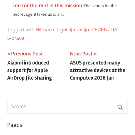
me for the rant in this mission
The search for the
secret agent takes us to an...
Tagged with
Hitmana
,
Light
,
ljubavlju
,
RECENZIJA
,
tvoraca
Post
Previous Post
Next Post
Xiaomi introduced
ASUS presented many
navigation
support for Apple
attractive devices at the
AirDrop file sharing
Computex 2026 fair
Search
for:
Searc
Pages